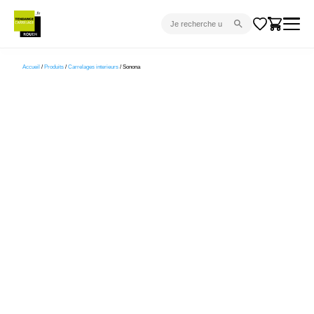
CARRELAGE INTÉRIEUR
Accueil
/
Produits
/
Carrelages interieurs
/ Sonona
CARRELAGE EXTÉRIEUR
PARQUET
SANITAIRE
VENTES FLASH
PROJET CLÉ EN MAIN
DEVIS
CONSEIL