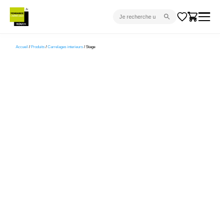
CARRELAGE INTÉRIEUR
Accueil
/
Produits
/
Carrelages interieurs
/ Stage
CARRELAGE EXTÉRIEUR
PARQUET
SANITAIRE
VENTES FLASH
PROJET CLÉ EN MAIN
DEVIS
CONSEIL