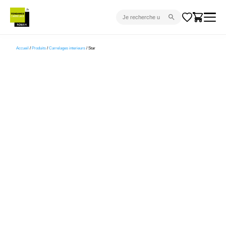
CARRELAGE INTÉRIEUR
Accueil
/
Produits
/
Carrelages interieurs
/ Star
CARRELAGE EXTÉRIEUR
PARQUET
SANITAIRE
VENTES FLASH
PROJET CLÉ EN MAIN
DEVIS
CONSEIL