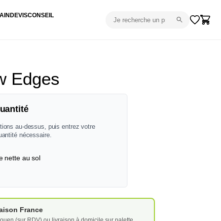
AIN
DEVIS
CONSEIL
w Edges
uantité
tions au-dessus, puis entrez votre
uantité nécessaire.
e nette au sol
vraison France
ouen (sur RDV) ou livraison à domicile sur palette.