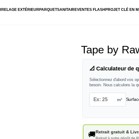
RRELAGE EXTÉRIEUR
PARQUET
SANITAIRE
VENTES FLASH
PROJET CLÉ EN M
Tape by Ra
📐 Calculateur de q
Sélectionnez d'abord vos op
besoin. Nous calculons la q
m²
Surfac
Retrait gratuit & Li
🚚
Retrait à notre dépôt de R