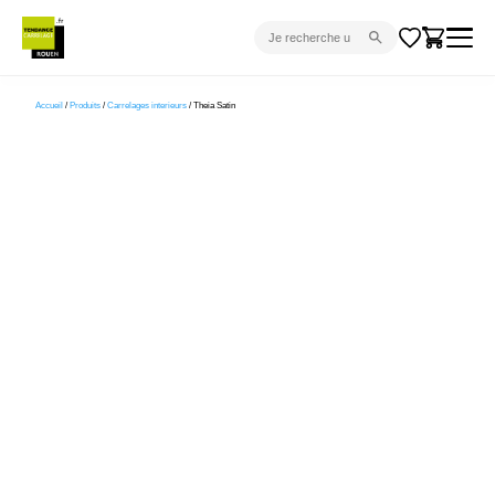
CARRELAGE INTÉRIEUR
Accueil
/
Produits
/
Carrelages interieurs
/ Theia Satin
CARRELAGE EXTÉRIEUR
PARQUET
SANITAIRE
VENTES FLASH
PROJET CLÉ EN MAIN
DEVIS
CONSEIL