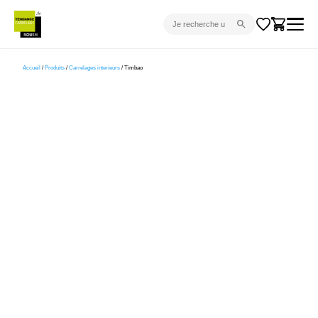
CARRELAGE INTÉRIEUR
Accueil
/
Produits
/
Carrelages interieurs
/ Timbao
CARRELAGE EXTÉRIEUR
PARQUET
SANITAIRE
VENTES FLASH
PROJET CLÉ EN MAIN
DEVIS
CONSEIL