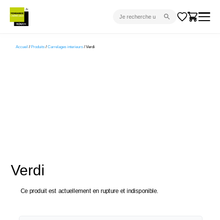
CARRELAGE INTÉRIEUR
Accueil
/
Produits
/
Carrelages interieurs
/ Verdi
CARRELAGE EXTÉRIEUR
PARQUET
SANITAIRE
VENTES FLASH
PROJET CLÉ EN MAIN
DEVIS
Verdi
CONSEIL
Ce produit est actuellement en rupture et indisponible.