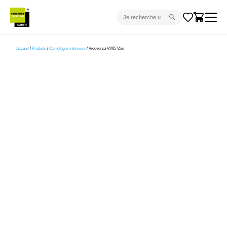
CARRELAGE INTÉRIEUR
Accueil
/
Produits
/
Carrelages interieurs
/ Viceversa VV05 Vaio
CARRELAGE EXTÉRIEUR
PARQUET
SANITAIRE
VENTES FLASH
PROJET CLÉ EN MAIN
DEVIS
CONSEIL