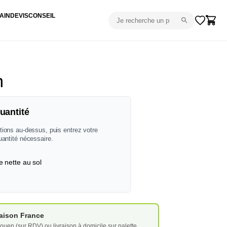
AIN
DEVIS
CONSEIL
m
uantité
tions au-dessus, puis entrez votre
uantité nécessaire.
e nette au sol
vraison France
ouen (sur RDV) ou livraison à domicile sur palette.