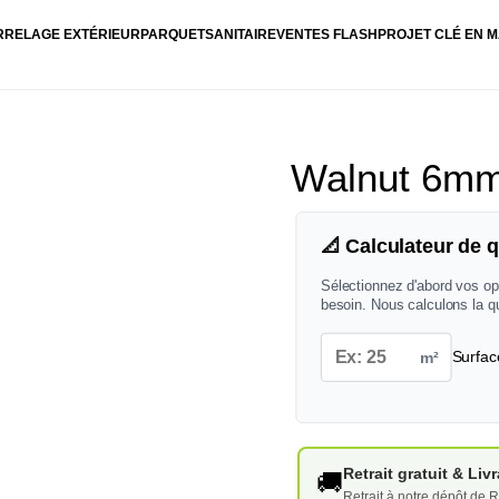
RRELAGE EXTÉRIEUR
PARQUET
SANITAIRE
VENTES FLASH
PROJET CLÉ EN M
Walnut 6m
📐 Calculateur de q
Sélectionnez d'abord vos op
besoin. Nous calculons la q
m²
Surfac
Retrait gratuit & Li
🚚
Retrait à notre dépôt de R