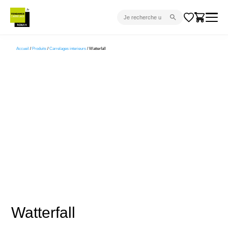
CARRELAGE INTÉRIEUR
Accueil
/
Produits
/
Carrelages interieurs
/ Watterfall
CARRELAGE EXTÉRIEUR
PARQUET
SANITAIRE
VENTES FLASH
PROJET CLÉ EN MAIN
DEVIS
CONSEIL
Watterfall