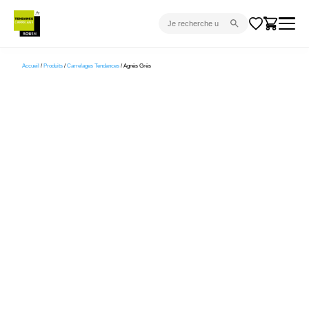
CARRELAGE INTÉRIEUR
Accueil
/
Produits
/
Carrelages Tendances
/ Agnès Grès
CARRELAGE EXTÉRIEUR
PARQUET
SANITAIRE
VENTES FLASH
PROJET CLÉ EN MAIN
DEVIS
CONSEIL