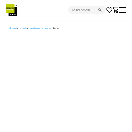
CARRELAGE INTÉRIEUR
Accueil
/
Produits
/
Carrelages Tendances
/ Aribau
CARRELAGE EXTÉRIEUR
PARQUET
SANITAIRE
VENTES FLASH
PROJET CLÉ EN MAIN
DEVIS
CONSEIL