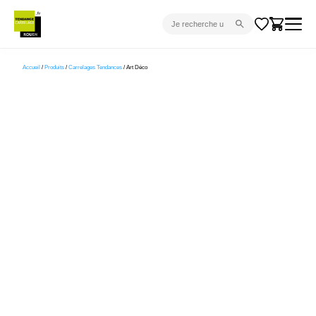
CARRELAGE INTÉRIEUR
Accueil
/
Produits
/
Carrelages Tendances
/ Art Déco
CARRELAGE EXTÉRIEUR
PARQUET
SANITAIRE
VENTES FLASH
PROJET CLÉ EN MAIN
DEVIS
CONSEIL