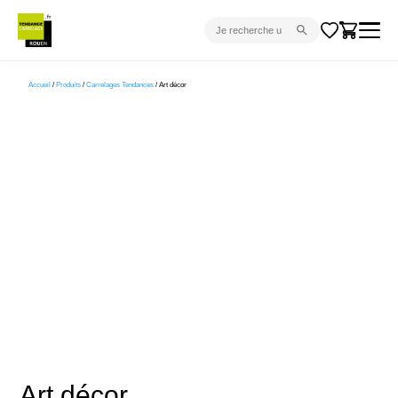
CARRELAGE INTÉRIEUR
Accueil
/
Produits
/
Carrelages Tendances
/ Art décor
CARRELAGE EXTÉRIEUR
PARQUET
SANITAIRE
VENTES FLASH
PROJET CLÉ EN MAIN
DEVIS
CONSEIL
Art décor