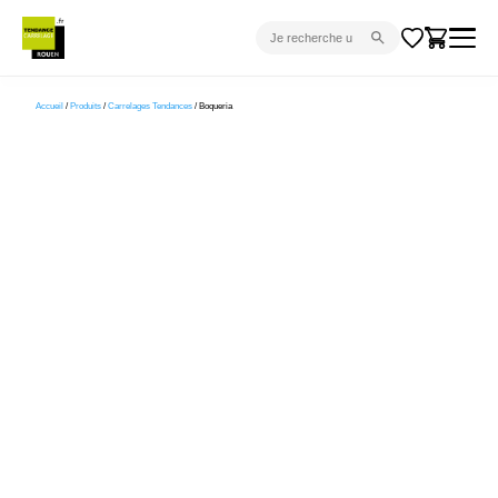
CARRELAGE INTÉRIEUR
Accueil
/
Produits
/
Carrelages Tendances
/ Boqueria
CARRELAGE EXTÉRIEUR
PARQUET
SANITAIRE
VENTES FLASH
PROJET CLÉ EN MAIN
DEVIS
CONSEIL