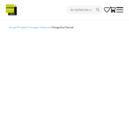
CARRELAGE INTÉRIEUR
Accueil
/
Produits
/
Carrelages Tendances
/ Chicago Exa Charcoal
CARRELAGE EXTÉRIEUR
PARQUET
SANITAIRE
VENTES FLASH
PROJET CLÉ EN MAIN
DEVIS
CONSEIL