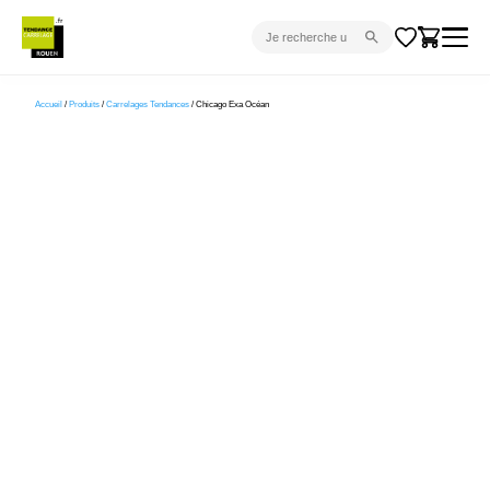
CARRELAGE INTÉRIEUR
Accueil
/
Produits
/
Carrelages Tendances
/ Chicago Exa Océan
CARRELAGE EXTÉRIEUR
PARQUET
SANITAIRE
VENTES FLASH
PROJET CLÉ EN MAIN
DEVIS
CONSEIL