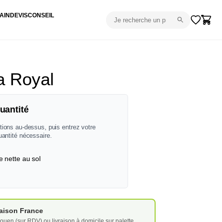
AIN
DEVIS
CONSEIL
a Royal
uantité
tions au-dessus, puis entrez votre
uantité nécessaire.
e nette au sol
vraison France
ouen (sur RDV) ou livraison à domicile sur palette.