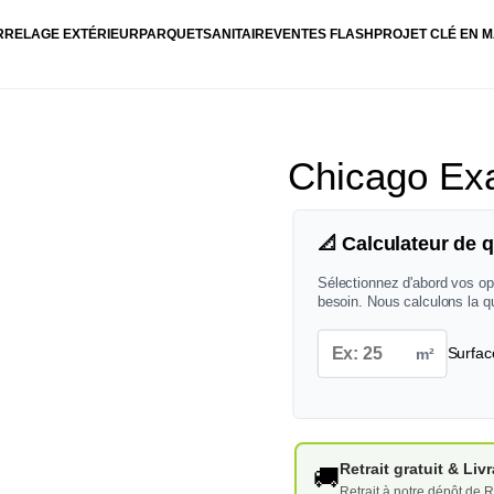
RRELAGE EXTÉRIEUR
PARQUET
SANITAIRE
VENTES FLASH
PROJET CLÉ EN M
Chicago Ex
📐 Calculateur de q
Sélectionnez d'abord vos op
besoin. Nous calculons la q
m²
Surfac
Retrait gratuit & Li
🚚
Retrait à notre dépôt de R