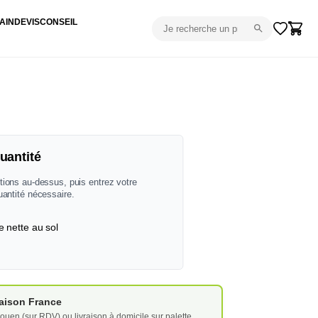
AIN
DEVIS
CONSEIL
uantité
tions au-dessus, puis entrez votre
uantité nécessaire.
e nette au sol
vraison France
ouen (sur RDV) ou livraison à domicile sur palette.