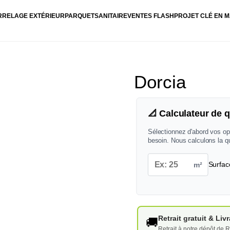
RRELAGE EXTÉRIEUR
PARQUET
SANITAIRE
VENTES FLASH
PROJET CLÉ EN M
Dorcia
📐 Calculateur de q
Sélectionnez d'abord vos op
besoin. Nous calculons la q
m²
Surfac
Retrait gratuit & Li
🚚
Retrait à notre dépôt de R