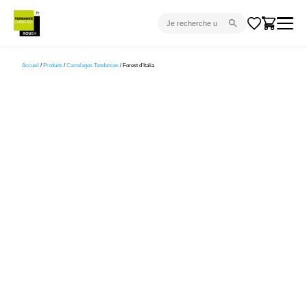
CARRELAGE INTÉRIEUR
Accueil
/
Produits
/
Carrelages Tendances
/ Forest d’Italia
CARRELAGE EXTÉRIEUR
PARQUET
SANITAIRE
VENTES FLASH
PROJET CLÉ EN MAIN
DEVIS
CONSEIL