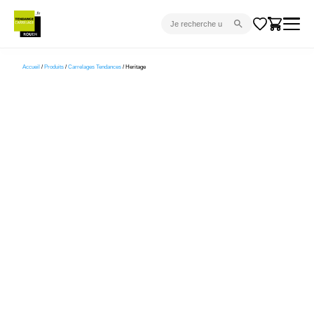
CARRELAGE INTÉRIEUR
Accueil
/
Produits
/
Carrelages Tendances
/ Heritage
CARRELAGE EXTÉRIEUR
PARQUET
SANITAIRE
VENTES FLASH
PROJET CLÉ EN MAIN
DEVIS
CONSEIL