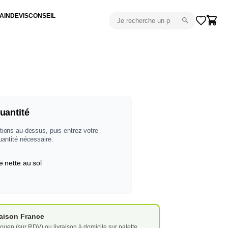
AIN
DEVIS
CONSEIL
uantité
tions au-dessus, puis entrez votre
uantité nécessaire.
e nette au sol
vraison France
ouen (sur RDV) ou livraison à domicile sur palette.