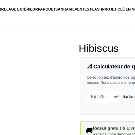
RRELAGE EXTÉRIEUR
PARQUET
SANITAIRE
VENTES FLASH
PROJET CLÉ EN M
Hibiscus
📐 Calculateur de q
Sélectionnez d'abord vos op
besoin. Nous calculons la q
m²
Surfac
Retrait gratuit & Li
🚚
Retrait à notre dépôt de R