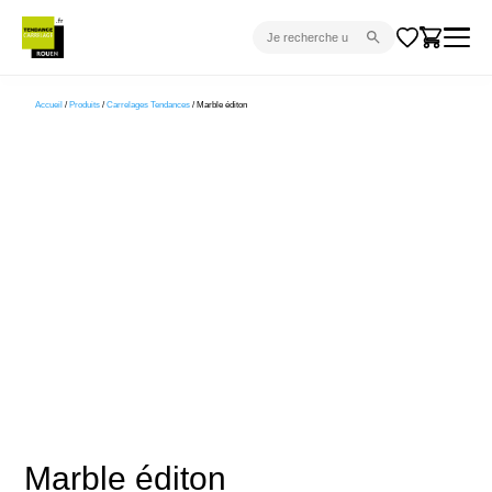
CARRELAGE INTÉRIEUR
Accueil
/
Produits
/
Carrelages Tendances
/ Marble éditon
CARRELAGE EXTÉRIEUR
PARQUET
SANITAIRE
VENTES FLASH
PROJET CLÉ EN MAIN
DEVIS
CONSEIL
Marble éditon