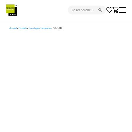
CARRELAGE INTÉRIEUR
Accueil
/
Produits
/
Carrelages Tendances
/ Nilo 1846
CARRELAGE EXTÉRIEUR
PARQUET
SANITAIRE
VENTES FLASH
PROJET CLÉ EN MAIN
DEVIS
CONSEIL