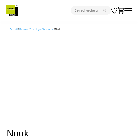
CARRELAGE INTÉRIEUR
Accueil
/
Produits
/
Carrelages Tendances
/ Nuuk
CARRELAGE EXTÉRIEUR
PARQUET
SANITAIRE
VENTES FLASH
PROJET CLÉ EN MAIN
DEVIS
CONSEIL
Nuuk