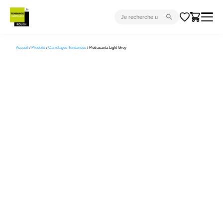
CARRELAGE INTÉRIEUR
Accueil
/
Produits
/
Carrelages Tendances
/ Pietrasanta Light Grey
CARRELAGE EXTÉRIEUR
PARQUET
SANITAIRE
VENTES FLASH
PROJET CLÉ EN MAIN
DEVIS
CONSEIL