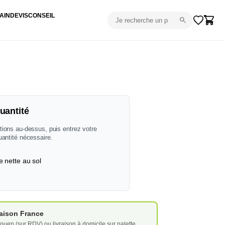
AIN
DEVIS
CONSEIL
uantité
tions au-dessus, puis entrez votre
uantité nécessaire.
e nette au sol
vraison France
ouen (sur RDV) ou livraison à domicile sur palette.