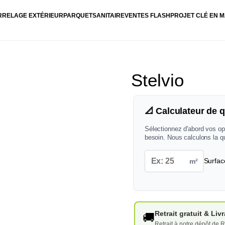
RRELAGE EXTÉRIEUR
PARQUET
SANITAIRE
VENTES FLASH
PROJET CLÉ EN M
Stelvio
📐 Calculateur de q
Sélectionnez d'abord vos op
besoin. Nous calculons la q
m²
Surfac
Retrait gratuit & Li
🚚
Retrait à notre dépôt de R