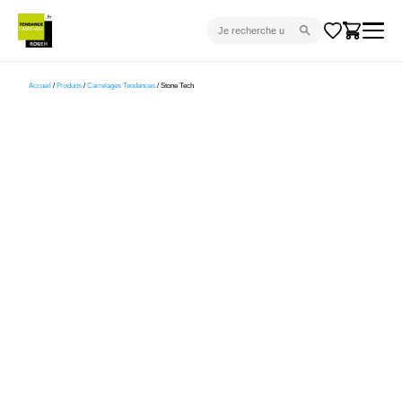
CARRELAGE INTÉRIEUR
Accueil
/
Produits
/
Carrelages Tendances
/ Stone Tech
CARRELAGE EXTÉRIEUR
PARQUET
SANITAIRE
VENTES FLASH
PROJET CLÉ EN MAIN
DEVIS
CONSEIL