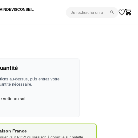
AIN
DEVIS
CONSEIL
uantité
tions au-dessus, puis entrez votre
uantité nécessaire.
e nette au sol
vraison France
ouen (sur RDV) ou livraison à domicile sur palette.