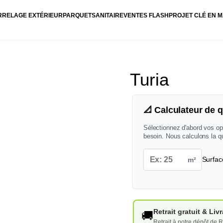
RRELAGE EXTÉRIEUR
PARQUET
SANITAIRE
VENTES FLASH
PROJET CLÉ EN M
Turia
📐 Calculateur de q
Sélectionnez d'abord vos op
besoin. Nous calculons la q
m²
Surfac
Retrait gratuit & Li
🚚
Retrait à notre dépôt de R