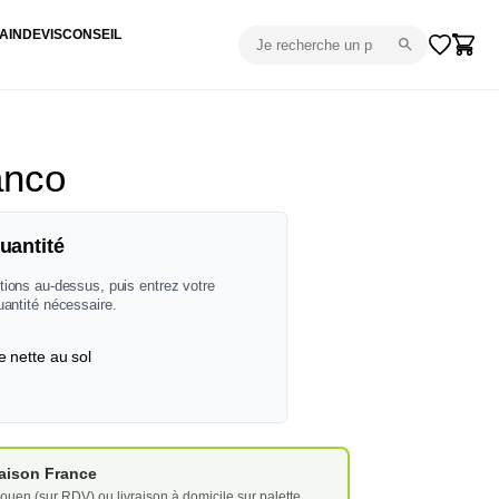
AIN
DEVIS
CONSEIL
anco
uantité
tions au-dessus, puis entrez votre
uantité nécessaire.
e nette au sol
vraison France
ouen (sur RDV) ou livraison à domicile sur palette.