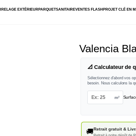
RRELAGE EXTÉRIEUR
PARQUET
SANITAIRE
VENTES FLASH
PROJET CLÉ EN M
Valencia Bl
📐 Calculateur de q
Sélectionnez d'abord vos op
besoin. Nous calculons la q
m²
Surfac
Retrait gratuit & Li
🚚
Retrait à notre dépôt de R