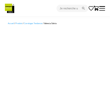
CARRELAGE INTÉRIEUR
Accueil
/
Produits
/
Carrelages Tendances
/ Valencia Salvia
CARRELAGE EXTÉRIEUR
PARQUET
SANITAIRE
VENTES FLASH
PROJET CLÉ EN MAIN
DEVIS
CONSEIL