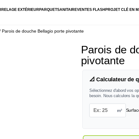
RRELAGE EXTÉRIEUR
PARQUET
SANITAIRE
VENTES FLASH
PROJET CLÉ EN M
/ Parois de douche Bellagio porte pivotante
Parois de d
pivotante
📐 Calculateur de q
Sélectionnez d'abord vos op
besoin. Nous calculons la q
m²
Surfac