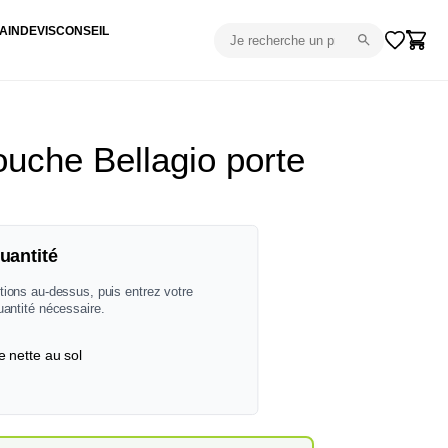
AIN
DEVIS
CONSEIL
ouche Bellagio porte
uantité
tions au-dessus, puis entrez votre
uantité nécessaire.
e nette au sol