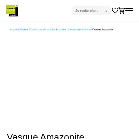
CARRELAGE INTÉRIEUR
Accueil
/
Produits
/
Cuisine et salle de bains
/
Lavabos
/
Lavabos en céramique
/ Vasque Amazonite
CARRELAGE EXTÉRIEUR
PARQUET
SANITAIRE
VENTES FLASH
PROJET CLÉ EN MAIN
DEVIS
CONSEIL
Vasque Amazonite