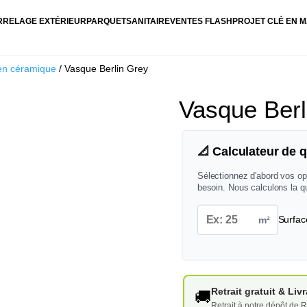
RRELAGE EXTÉRIEUR
PARQUET
SANITAIRE
VENTES FLASH
PROJET CLÉ EN M
en céramique
/ Vasque Berlin Grey
Vasque Berl
📐 Calculateur de q
Sélectionnez d'abord vos op
besoin. Nous calculons la q
m²
Surfac
Retrait gratuit & Li
🚚
Retrait à notre dépôt de R