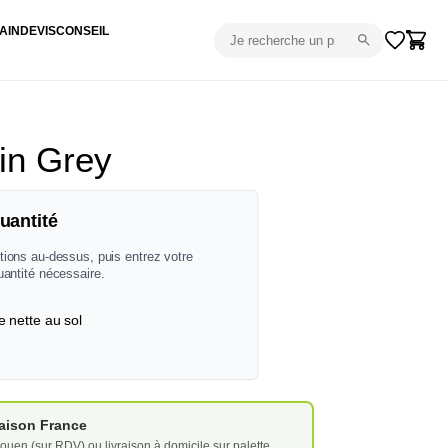
AIN
DEVIS
CONSEIL
in Grey
uantité
tions au-dessus, puis entrez votre
uantité nécessaire.
e nette au sol
vraison France
ouen (sur RDV) ou livraison à domicile sur palette.