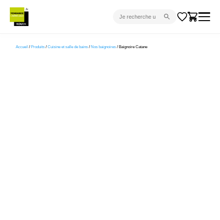
CARRELAGE INTÉRIEUR
Accueil
/
Produits
/
Cuisine et salle de bains
/
Nos baignoires
/ Baignoire Catane
CARRELAGE EXTÉRIEUR
PARQUET
SANITAIRE
VENTES FLASH
PROJET CLÉ EN MAIN
DEVIS
CONSEIL