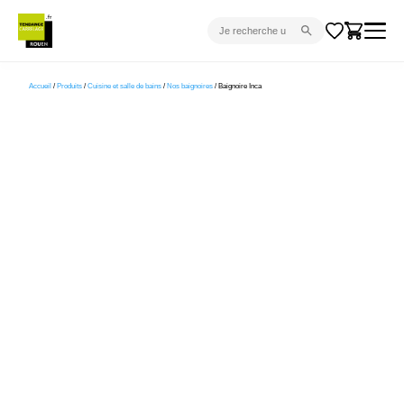
CARRELAGE INTÉRIEUR
Accueil
/
Produits
/
Cuisine et salle de bains
/
Nos baignoires
/ Baignoire Inca
CARRELAGE EXTÉRIEUR
PARQUET
SANITAIRE
VENTES FLASH
PROJET CLÉ EN MAIN
DEVIS
CONSEIL