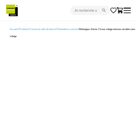
CARRELAGE INTÉRIEUR
Accueil
/
Produits
/
Cuisine et salle de bains
/
Robinetterie cuisine
/ Mélangeur d’évier 2 trous vidage entraxe variable sans
vidage
CARRELAGE EXTÉRIEUR
PARQUET
SANITAIRE
VENTES FLASH
PROJET CLÉ EN MAIN
DEVIS
CONSEIL