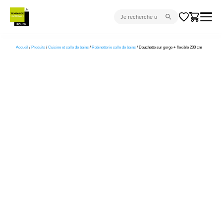
CARRELAGE INTÉRIEUR
Accueil
/
Produits
/
Cuisine et salle de bains
/
Robinetterie salle de bains
/ Douchette sur gorge + flexible 200 cm
CARRELAGE EXTÉRIEUR
PARQUET
SANITAIRE
VENTES FLASH
PROJET CLÉ EN MAIN
DEVIS
CONSEIL