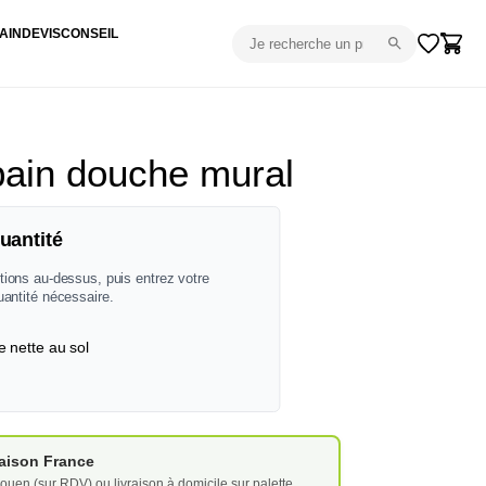
AIN
DEVIS
CONSEIL
ain douche mural
uantité
tions au-dessus, puis entrez votre
uantité nécessaire.
e nette au sol
vraison France
ouen (sur RDV) ou livraison à domicile sur palette.