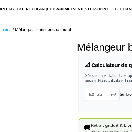
RRELAGE EXTÉRIEUR
PARQUET
SANITAIRE
VENTES FLASH
PROJET CLÉ EN M
e bains
/ Mélangeur bain douche mural
Mélangeur b
📐 Calculateur de q
Sélectionnez d'abord vos op
besoin. Nous calculons la q
m²
Surfac
Retrait gratuit & Li
🚚
Retrait à notre dépôt de R