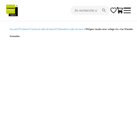
CARRELAGE INTÉRIEUR
Accueil
/
Produits
/
Cuisine et salle de bains
/
Robinetterie salle de bains
/ Mitigeur lavabo avec vidage clic-clac Manette
biseautée
CARRELAGE EXTÉRIEUR
PARQUET
SANITAIRE
VENTES FLASH
PROJET CLÉ EN MAIN
DEVIS
CONSEIL