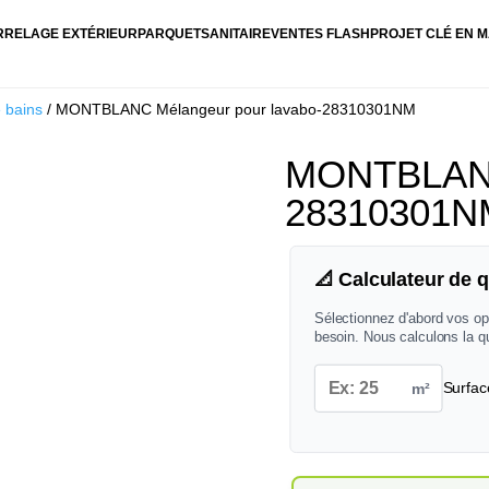
RRELAGE EXTÉRIEUR
PARQUET
SANITAIRE
VENTES FLASH
PROJET CLÉ EN M
e bains
/ MONTBLANC Mélangeur pour lavabo-28310301NM
MONTBLANC 
28310301N
📐 Calculateur de q
Sélectionnez d'abord vos op
besoin. Nous calculons la q
m²
Surfac