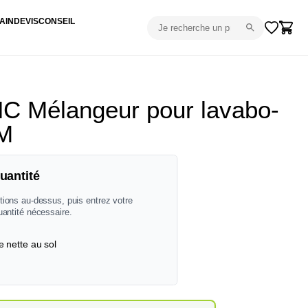
AIN
DEVIS
CONSEIL
Mélangeur pour lavabo-
M
uantité
tions au-dessus, puis entrez votre
uantité nécessaire.
e nette au sol