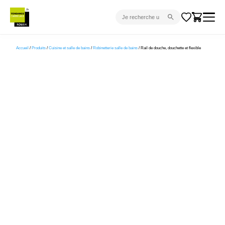
CARRELAGE INTÉRIEUR
Accueil
/
Produits
/
Cuisine et salle de bains
/
Robinetterie salle de bains
/ Rail de douche, douchette et flexible
CARRELAGE EXTÉRIEUR
PARQUET
SANITAIRE
VENTES FLASH
PROJET CLÉ EN MAIN
DEVIS
CONSEIL