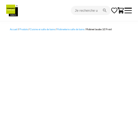
CARRELAGE INTÉRIEUR
Accueil
/
Produits
/
Cuisine et salle de bains
/
Robinetterie salle de bains
/ Robinet lavabo 1/2 Froid
CARRELAGE EXTÉRIEUR
PARQUET
SANITAIRE
VENTES FLASH
PROJET CLÉ EN MAIN
DEVIS
CONSEIL