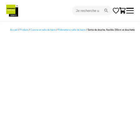
CARRELAGE INTÉRIEUR
Accueil
/
Produits
/
Cuisine et salle de bains
/
Robinetterie salle de bains
/ Sortie de douche, flexible 150cm et douchette
CARRELAGE EXTÉRIEUR
PARQUET
SANITAIRE
VENTES FLASH
PROJET CLÉ EN MAIN
DEVIS
CONSEIL