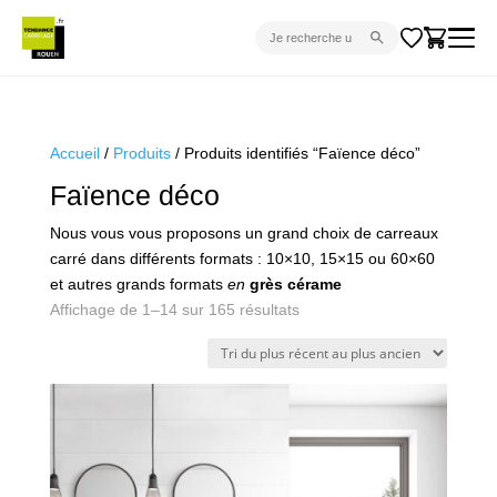
CARRELAGE INTÉRIEUR
CARRELAGE EXTÉRIEUR
Accueil
/
Produits
/ Produits identifiés “Faïence déco”
PARQUET
Faïence déco
SANITAIRE
Nous vous vous proposons un grand choix de carreaux
carré dans différents formats : 10×10, 15×15 ou 60×60
VENTES FLASH
et autres grands formats
en
grès cérame
PROJET CLÉ EN MAIN
Trié
Affichage de 1–14 sur 165 résultats
du
DEVIS
plus
récent
CONSEIL
au
plus
ancien