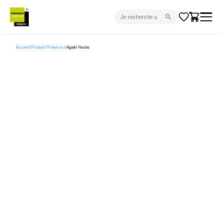
CARRELAGE INTÉRIEUR
Accueil
/
Produits
/
Faïences
/ Agadir Noche
CARRELAGE EXTÉRIEUR
PARQUET
SANITAIRE
VENTES FLASH
PROJET CLÉ EN MAIN
DEVIS
CONSEIL