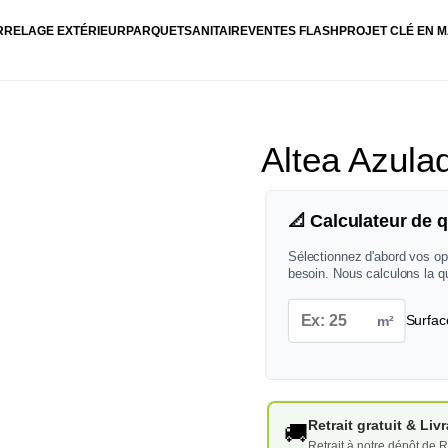
RRELAGE EXTÉRIEUR
PARQUET
SANITAIRE
VENTES FLASH
PROJET CLÉ EN M
Altea Azula
📐 Calculateur de q
Sélectionnez d'abord vos op
besoin. Nous calculons la q
m²
Surfac
Retrait gratuit & Li
🚚
Retrait à notre dépôt de R