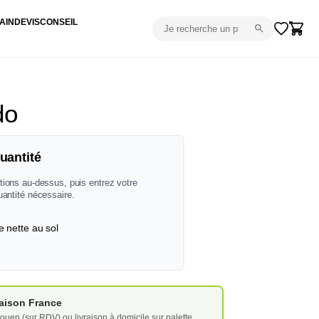
AIN
DEVIS
CONSEIL
do
uantité
tions au-dessus, puis entrez votre
uantité nécessaire.
e nette au sol
vraison France
ouen (sur RDV) ou livraison à domicile sur palette.