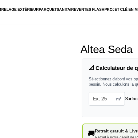
RRELAGE EXTÉRIEUR
PARQUET
SANITAIRE
VENTES FLASH
PROJET CLÉ EN M
Altea Seda
📐 Calculateur de q
Sélectionnez d'abord vos op
besoin. Nous calculons la q
m²
Surfac
Retrait gratuit & Li
🚚
Retrait à notre dépôt de R