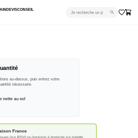
AIN
DEVIS
CONSEIL
uantité
tions au-dessus, puis entrez votre
uantité nécessaire.
e nette au sol
vraison France
ouen (sur RDV) ou livraison à domicile sur palette.