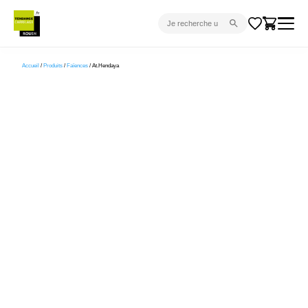
CARRELAGE INTÉRIEUR
Accueil
/
Produits
/
Faïences
/ At.Hendaya
CARRELAGE EXTÉRIEUR
PARQUET
SANITAIRE
VENTES FLASH
PROJET CLÉ EN MAIN
DEVIS
CONSEIL