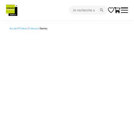
CARRELAGE INTÉRIEUR
Accueil
/
Produits
/
Faïences
/ Bambu
CARRELAGE EXTÉRIEUR
PARQUET
SANITAIRE
VENTES FLASH
PROJET CLÉ EN MAIN
DEVIS
CONSEIL